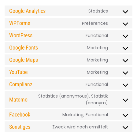
Google Analytics
Statistics
Consent
to
WPForms
Preferences
Consent
service
to
google-
WordPress
Functional
Consent
service
analytics
to
wpforms
Google Fonts
Marketing
Consent
service
to
wordpress
Google Maps
Marketing
Consent
service
to
google-
YouTube
Marketing
Consent
service
fonts
to
google-
Complianz
Functional
Consent
service
maps
to
youtube
Statistics (anonymous), Statistik
Matomo
service
Consent
(anonym)
complianz
to
Facebook
Marketing, Functional
service
Consent
matomo
to
Sonstiges
Zweck wird noch ermittelt
Consent
service
to